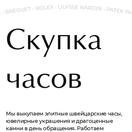
X
E
L
•
O
U
R
L
Y
•
S
T
S
E
E
U
N
G
A
E
R
R
D
B
I
•
N
E
•
P
P
P
A
I
L
I
Скупка
часов
Мы выкупаем элитные швейцарские часы,
ювелирные украшения и драгоценные
камни в день обращения. Работаем