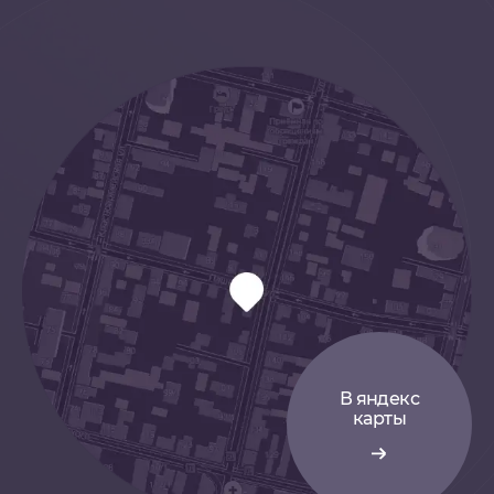
драгоценностей проводят только высоко
квалифицированные специалисты.
В день совершения сделки выплачиваем
до 95% от рыночной стоимости наручных
часов. Мы принимаем также элитные
брэндовые наручные часы под скупка.
Мы осуществляем выкуп дорогих элитных
швейцарских часов следующих брэндов
PATEK PHILIPPE
ROLEX
BREGUET
AUDEMARS PIGUET
ZENITH
FRANC VILA
В яндекс
FRANCK MULLER
карты
ULYSSE NARDIN
A.LANGE & SOHNE
PIAGET