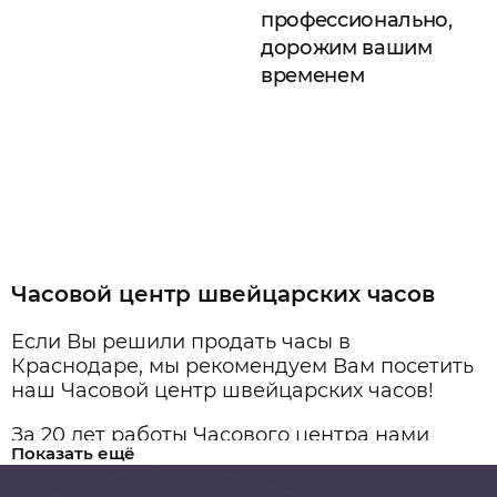
профессионально,
дорожим вашим
временем
Часовой центр швейцарских часов
Если Вы решили продать часы в
Краснодаре, мы рекомендуем Вам посетить
наш Часовой центр швейцарских часов!
За 20 лет работы Часового центра нами
Показать ещё
было проведено более 3500 сделок по
скупке и продаже часов. Оценку часов и